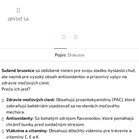
OPÝTAŤ SA
Twitter
Facebook
Popis
Diskusia
Sušené brusnice
sú obľúbené nielen pre svoju sladko-kyslastú chuť,
ale najmä pre vysoký obsah antioxidantov a priaznivý vplyv na
zdravie močových ciest.
Prečo ich jesť?
Zdravie močových ciest:
Obsahujú proantokyanidíny (PAC), ktoré
zabraňujú baktériám usadzovať sa na stenách močového
mechúra.
Antioxidanty:
Sú bohatým zdrojom flavonoidov, ktoré pomáhajú
chrániť bunky pred oxidačným stresom.
Vláknina a vitamíny:
Obsahujú dôležitú vlákninu pre trávenie a
vitamíny C, E a K.