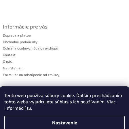
ä
t
i
e
Informácie pre vás
Doprava a platba
Obchodné podmienky
Ochrana osobných údajov e-shopu
Kontakt
O nás
Napíšte nám
Formulár na odstúpenie od zmluvy
Kontakt
Tento web používa súbory cookie. Ďalším prechádzaním
tohto webu vyjadrujete súhlas s ich používaním. Viac
info
@
tatranuts.sk
informácií
tu
.
+421 948 974 239
Milí naši zákazníci! 👋 Aj my na chvíľu vypíname počítače a
Nastavenie
odchádzame načerpať novú energiu. ☀️ Kedy máme dovolenku: 7. 8.
+421 948 974 239
– 12. 8. Nakupovanie: Náš e-shop funguje nonstop, objednávku