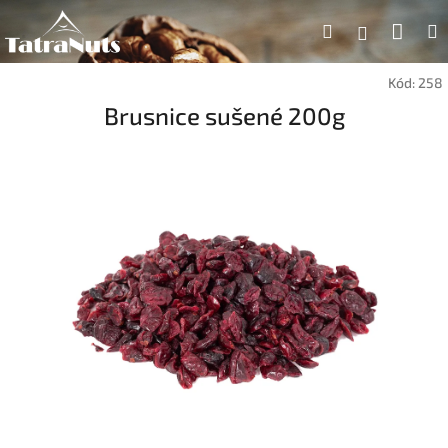
Prejsť
Nák
Hľadať
na
Prihlásen
obsah
koší
Kód:
258
Brusnice sušené 200g