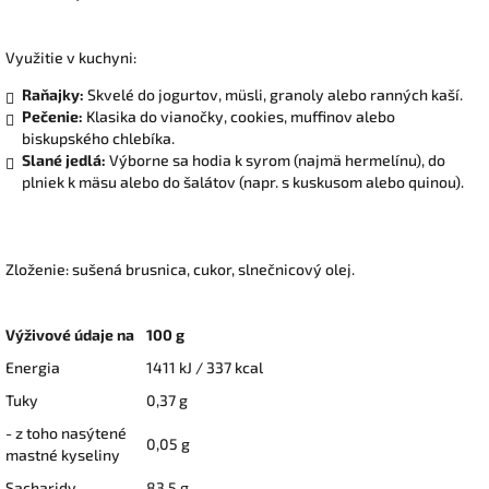
Využitie v kuchyni:
Raňajky:
Skvelé do jogurtov, müsli, granoly alebo ranných kaší.
Pečenie:
Klasika do vianočky, cookies, muffinov alebo
biskupského chlebíka.
Slané jedlá:
Výborne sa hodia k syrom (najmä hermelínu), do
plniek k mäsu alebo do šalátov (napr. s kuskusom alebo quinou).
Zloženie: sušená brusnica, cukor, slnečnicový olej.
Výživové údaje na
100 g
Energia
1411 kJ / 337 kcal
Tuky
0,37 g
- z toho nasýtené
0,05 g
mastné kyseliny
Sacharidy
83,5 g