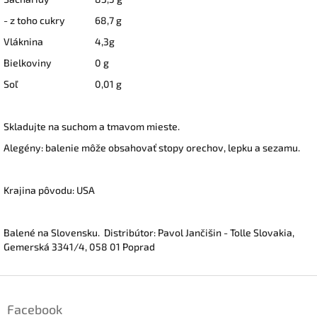
- z toho cukry
68,7 g
Vláknina
4,3g
Bielkoviny
0 g
Soľ
0,01 g
Skladujte na suchom a tmavom mieste.
Alegény: balenie môže obsahovať stopy orechov, lepku a sezamu.
Krajina pôvodu: USA
Balené na Slovensku. Distribútor: Pavol Jančišin - Tolle Slovakia,
Gemerská 3341/4, 058 01 Poprad
Z
á
Facebook
p