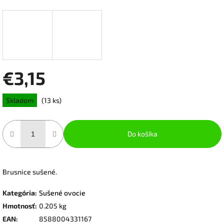
€3,15
Jednotková
Skladom
(13 ks)
cena:
Do košíka
Brusnice sušené.
Kategória
:
Sušené ovocie
Hmotnosť
:
0.205 kg
EAN
:
8588004331167