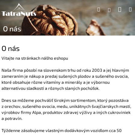
Prejsť
Nák
Hľadať
na
Prihlásen
obsah
koší
O nás
O nás
Vitajte na stránkach nášho eshopu
Naša firma pôsobí na slovenskom trhu od roku 2003 a jej hlavným
zameraním je nákup a predaj sušených plodov a sušeného ovocia,
ktoré obsahuje rôzne vitamíny a minerály a je výbornou
alternatívou sladkostí a rôznych slaných pochúťok.
Dnes sa môžeme pochváliť širokým sortimentom, ktorý pozostáva
z orechov, sušeného ovocia, medu, unikátnych švajčiarskych mastí,
výrobkov firmy Alpa, produktov zdravej výživy a iných cukroviniek
a potravín.
Týždenne zásobujeme vlastným dodávkovým vozidlom cca 50