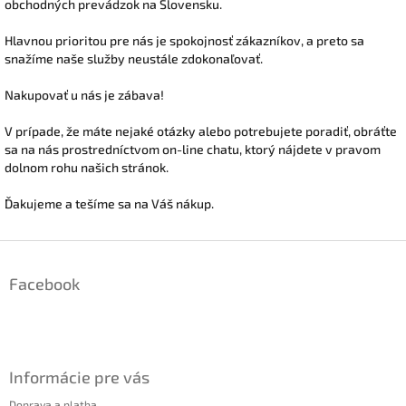
obchodných prevádzok na Slovensku.
Hlavnou prioritou pre nás je spokojnosť zákazníkov, a preto sa
snažíme naše služby neustále zdokonaľovať.
Nakupovať u nás je zábava!
V prípade, že máte nejaké otázky alebo potrebujete poradiť, obráťte
sa na nás prostredníctvom on-line chatu, ktorý nájdete v pravom
dolnom rohu našich stránok.
Ďakujeme a tešíme sa na Váš nákup.
Z
á
Facebook
p
ä
t
i
e
Informácie pre vás
Doprava a platba