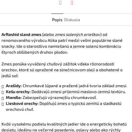
Twitter
Facebook
Popis
Diskusia
ArRashid slaná zmes
(alebo
zmes solených orieškov
) od
renomovaného výrobcu Alika patrí medzi veľmi populárne slané
snacky. Ide o starostlivo namiešanú a jemne solenú kombináciu
štyroch obľúbených druhov plodov.
Zmes ponúka vyvážený chuťový zážitok vďaka rôznorodosti
orechov, ktoré sú opražené na slnečnicovom oleji a obohatené o
jedlú soľ:
Arašidy:
Chrumkavé lúpané a pražené jadrá tvoria základ zmesi.
Kešu orechy:
Dodávajú zmesi príjemnú maslovo-jemnú textúru.
Mandle:
Zabezpečujú výraznejšiu chrumkavosť.
Lieskové orechy:
Doplňujú zmes o typickú zemitú a sladkastú
orechovú chuť.
Kvôli vysokému podielu kvalitných jadier ide o energeticky bohatú
desiatu, ideálnu na večerné posedenie, oslavy alebo ako rýchly