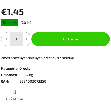
€1,45
Jednotková
Skladom
(20 ks)
cena:
Do košíka
Zmes pražených solených orechov s arašidmi.
Kategória
:
Orechy
Hmotnosť
:
0.062 kg
EAN
:
8594002073350
OPÝTAŤ SA