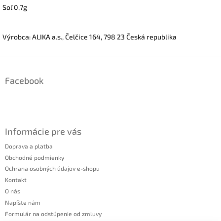
Soľ 0,7g
Výrobca: ALIKA a.s., Čelčice 164, 798 23 Česká republika
Z
á
Facebook
p
ä
t
i
e
Informácie pre vás
Doprava a platba
Obchodné podmienky
Ochrana osobných údajov e-shopu
Kontakt
O nás
Napíšte nám
Formulár na odstúpenie od zmluvy