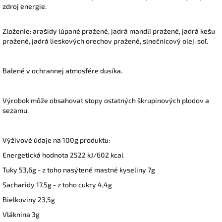
zdroj energie.
Zloženie: arašidy lúpané pražené, jadrá mandlí pražené, jadrá kešu
pražené, jadrá lieskových orechov pražené, slnečnicový olej, soľ.
Balené v ochrannej atmosfére dusíka.
Výrobok môže obsahovať stopy ostatných škrupinových plodov a
sezamu.
Výživové údaje na 100g produktu:
Energetická hodnota 2522 kJ/602 kcal
Tuky 53,6g - z toho nasýtené mastné kyseliny 7g
Sacharidy 17,5g - z toho cukry 4,4g
Bielkoviny 23,5g
Vláknina 3g