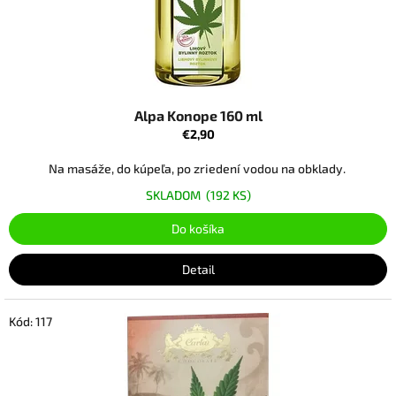
k
t
o
v
Alpa Konope 160 ml
€2,90
Na masáže, do kúpeľa, po zriedení vodou na obklady.
SKLADOM
(192 KS)
Do košíka
Detail
Kód:
117