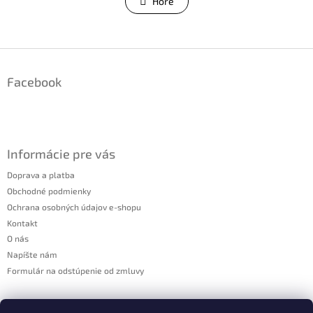
l
Hore
n
á
k
o
d
v
a
a
c
Z
n
i
á
i
e
Facebook
p
e
p
ä
r
t
v
i
k
y
e
Informácie pre vás
v
ý
Doprava a platba
p
Obchodné podmienky
i
Ochrana osobných údajov e-shopu
s
Kontakt
u
O nás
Napíšte nám
Formulár na odstúpenie od zmluvy