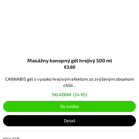
Masážny konopný gél hrejivý 500 ml
€3,60
CANNABIS gél s vysoko hrejivým efektom zo zvýšeným obsahom
chilli...
SKLADOM
(24 KS)
Do košíka
Detail
Kód:
518