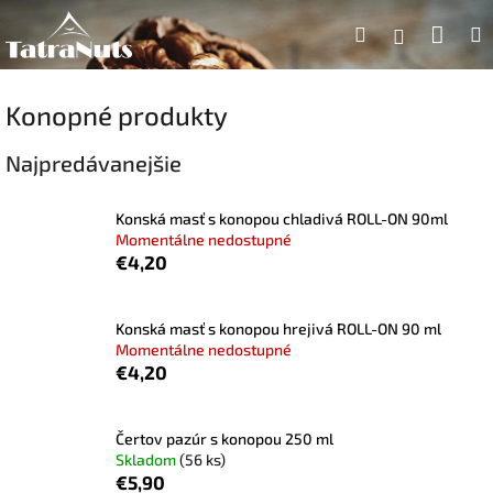
Prejsť
Nák
Hľadať
na
Prihlásen
obsah
koší
Konopné produkty
Najpredávanejšie
Konská masť s konopou chladivá ROLL-ON 90ml
Momentálne nedostupné
€4,20
Konská masť s konopou hrejivá ROLL-ON 90 ml
Momentálne nedostupné
€4,20
Čertov pazúr s konopou 250 ml
Skladom
(56 ks)
€5,90