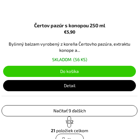
Čertov pazúr s konopou 250 ml
€5,90
Bylinný balzam vyrobený z koreňa Čertovho pazúra, extraktu
konope a...
SKLADOM
(56 KS)
Do košíka
Detail
Načítať 9 ďalších
S
1
2
t
O
r
21
položiek celkom
v
á