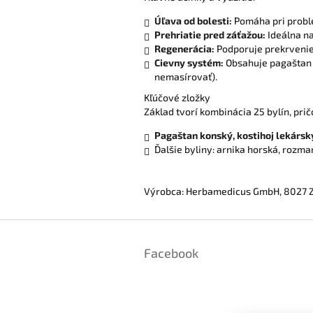
Úľava od bolesti:
Pomáha pri problé
Prehriatie pred záťažou:
Ideálna na
Regenerácia:
Podporuje prekrvenie
Cievny systém:
Obsahuje pagaštan ko
nemasírovať).
Kľúčové zložky
Základ tvorí kombinácia 25 bylín, pri
Pagaštan konský, kostihoj lekársk
Ďalšie byliny: arnika horská, rozmarí
Výrobca: Herbamedicus GmbH, 8027 Z
Z
á
Facebook
p
ä
t
i