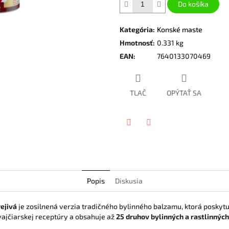
Do košíka
Kategória
:
Konské maste
Hmotnosť
:
0.331 kg
EAN
:
7640133070469
TLAČ
OPÝTAŤ SA
Twitter
Facebook
Popis
Diskusia
ejivá
je zosilnená verzia tradičného bylinného balzamu, ktorá poskyt
švajčiarskej receptúry a obsahuje až
25 druhov bylinných a rastlinnýc