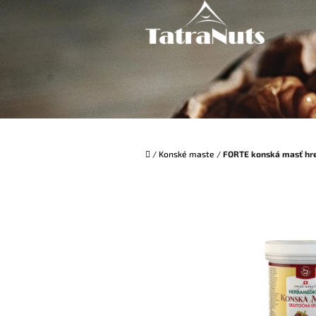
Prejsť
na
obsah
Domov
/
Konské maste
/
FORTE konská masť hre