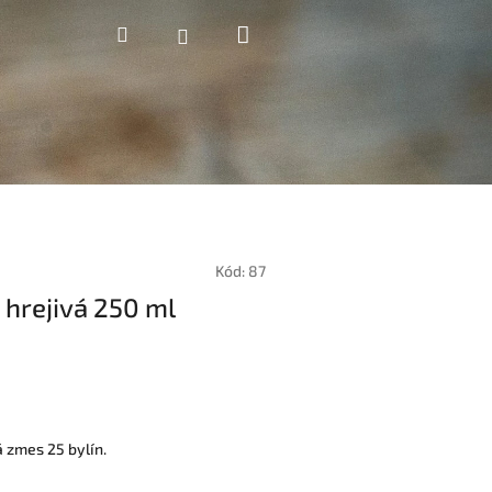
Nákupný
Hľadať
Prihlásenie
košík
Kód:
87
hrejivá 250 ml
 zmes 25 bylín.