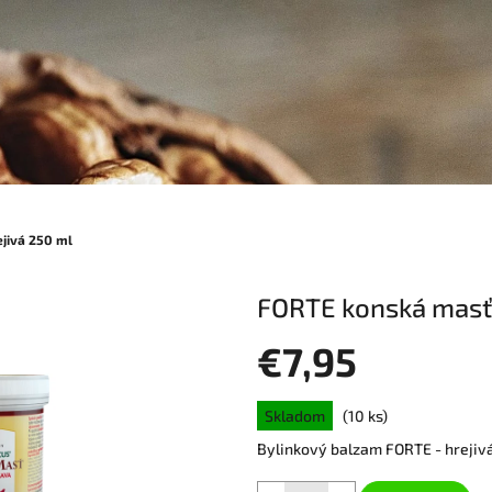
jivá 250 ml
FORTE konská masť 
€7,95
Jednotková
Skladom
(10 ks)
cena:
Bylinkový balzam FORTE - hrejivá