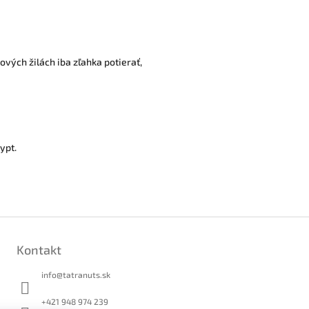
ových žilách iba zľahka potierať,
ypt.
Kontakt
info
@
tatranuts.sk
+421 948 974 239