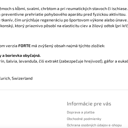
moch s kĺbmi, svalmi, chrbtom a pri reumatických stavoch či ischiase.
 preventívne prehriatie pohybového aparátu pred fyzickou aktivitou.
 tkanív, čím urýchľuje regeneráciu po športovom výkone alebo únave.
nský, ktorý priaznivo pôsobí na elasticitu ciev a žilový odtok (pri kŕč
čom verzia
FORTE
má zvýšený obsah najmä týchto zložiek:
y a borievka obyčajná.
n, šalvia, levanduľa, čili extrakt (zabezpečuje hrejivosť), gáfor a eukal
urich, Swizerland
Informácie pre vás
Doprava a platba
Obchodné podmienky
Ochrana osobných údajov e-shopu