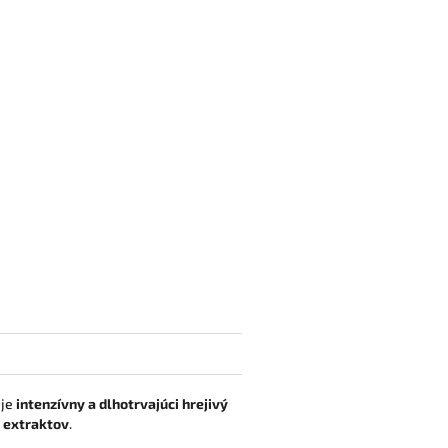
uje
intenzívny a dlhotrvajúci hrejivý
h extraktov
.