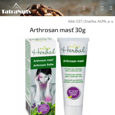
Prejsť
Nák
Hľadať
na
Prihlásen
obsah
koší
Kód:
537
|
Značka:
ALPA, a. s.
Arthrosan masť 30g