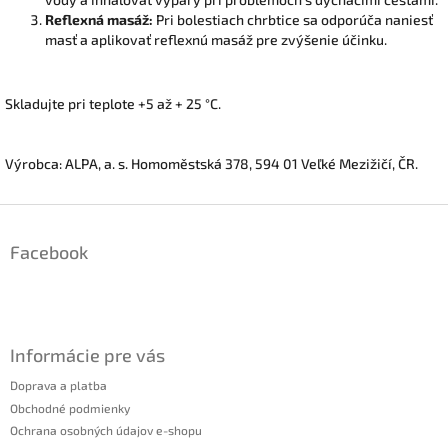
Reflexná masáž:
Pri bolestiach chrbtice sa odporúča naniesť
masť a aplikovať reflexnú masáž pre zvýšenie účinku.
Skladujte pri teplote +5 až + 25 °C.
Výrobca: ALPA, a. s. Homoměstská 378, 594 01 Veľké Mezižičí, ČR.
Z
á
Facebook
p
ä
t
i
e
Informácie pre vás
Doprava a platba
Obchodné podmienky
Ochrana osobných údajov e-shopu