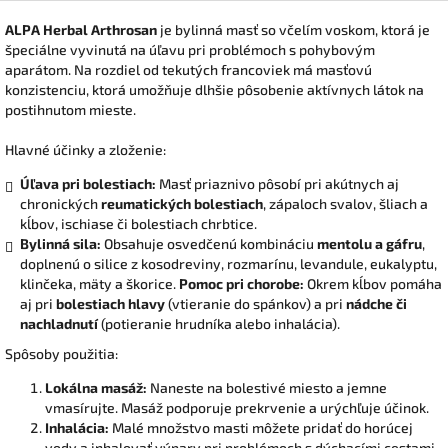
ALPA Herbal Arthrosan
je bylinná masť so včelím voskom, ktorá je
špeciálne vyvinutá na úľavu pri problémoch s pohybovým
aparátom. Na rozdiel od tekutých francoviek má masťovú
konzistenciu, ktorá umožňuje dlhšie pôsobenie aktívnych látok na
postihnutom mieste.
Hlavné účinky a zloženie:
Úľava pri bolestiach:
Masť priaznivo pôsobí pri akútnych aj
chronických
reumatických bolestiach
, zápaloch svalov, šliach a
kĺbov, ischiase či bolestiach chrbtice.
Bylinná sila:
Obsahuje osvedčenú kombináciu
mentolu a gáfru
,
doplnenú o silice z kosodreviny, rozmarínu, levandule, eukalyptu,
klinčeka, mäty a škorice.
Pomoc pri chorobe:
Okrem kĺbov pomáha
aj pri
bolestiach hlavy
(vtieranie do spánkov) a pri
nádche či
nachladnutí
(potieranie hrudníka alebo inhalácia).
Spôsoby použitia:
Lokálna masáž:
Naneste na bolestivé miesto a jemne
vmasírujte. Masáž podporuje prekrvenie a urýchľuje účinok.
Inhalácia:
Malé množstvo masti môžete pridať do horúcej
vody a inhalovať výpary pri problémoch s dýchacími cestami.