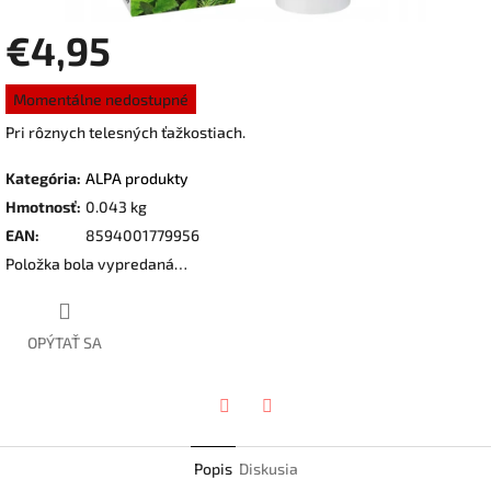
€4,95
Jednotková
Momentálne nedostupné
cena:
Pri rôznych telesných ťažkostiach.
Kategória
:
ALPA produkty
Hmotnosť
:
0.043 kg
EAN
:
8594001779956
Položka bola vypredaná…
OPÝTAŤ SA
Twitter
Facebook
Popis
Diskusia